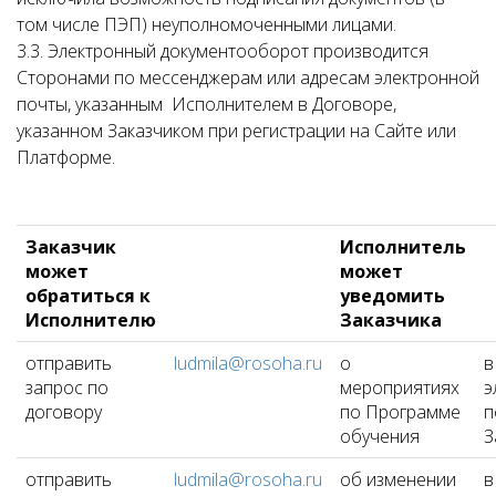
том числе ПЭП) неуполномоченными лицами.
3.3. Электронный документооборот производится
Сторонами по мессенджерам или адресам электронной
почты, указанным Исполнителем в Договоре,
указанном Заказчиком при регистрации на Сайте или
Платформе.
Заказчик
Исполнитель
может
может
обратиться к
уведомить
Исполнителю
Заказчика
отправить
ludmila@rosoha.ru
о
в
запрос по
мероприятиях
э
договору
по Программе
п
обучения
З
отправить
ludmila@rosoha.ru
об изменении
в