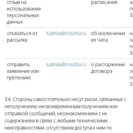
отзыв на
расписания
э
использование
п
персональных
З
данных
отказаться от
ludmila@rosoha.ru
об исключении
н
рассылки
из Чата
э
п
З
отправить
ludmila@rosoha.ru
о расторжении
н
заявление или
договора
э
претензию
п
З
3.4. Стороны самостоятельно несут риски, связанные с
неполучением, несвоевременным получением или
отправкой сообщений, неознакомлением с их
содержанием в связи с любыми техническими
неисправностями, отсутствием доступа к ним по